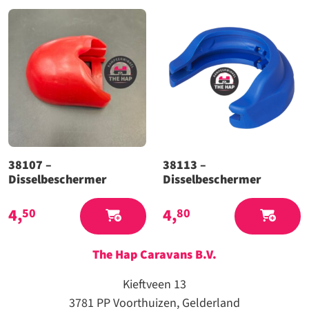
38107 –
38113 –
Disselbeschermer
Disselbeschermer
4,
4,
50
80
The Hap Caravans
B.V.
Kieftveen 13
3781 PP Voorthuizen, Gelderland