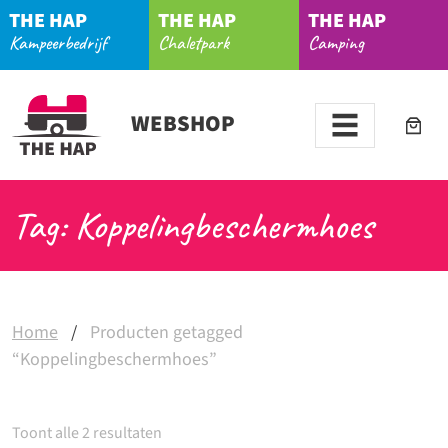
THE HAP
THE HAP
THE HAP
Kampeerbedrijf
Chaletpark
Camping
WEBSHOP
Tag: Koppelingbeschermhoes
Home
/
Producten getagged
“Koppelingbeschermhoes”
Toont alle 2 resultaten