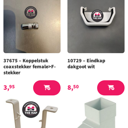
37675 – Koppelstuk
10729 – Eindkap
coaxstekker female>F-
dakgoot wit
stekker
3,
8,
95
50