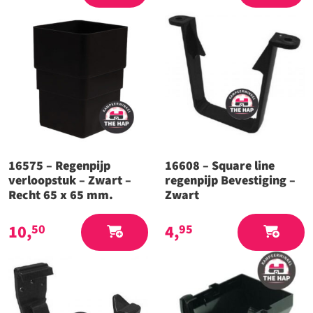
16575 – Regenpijp
16608 – Square line
verloopstuk – Zwart –
regenpijp Bevestiging –
Recht 65 x 65 mm.
Zwart
10,
4,
50
95