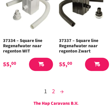
37334 – Square line
37337 – Square line
Regenafwater naar
Regenafwater naar
regenton WIT
regenton Zwart
55,
55,
00
00
1
2
→
The Hap Caravans
B.V.