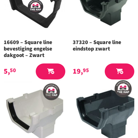
16609 – Square line
37320 – Square line
bevestiging engelse
eindstop zwart
dakgoot – Zwart
5,
19,
50
95