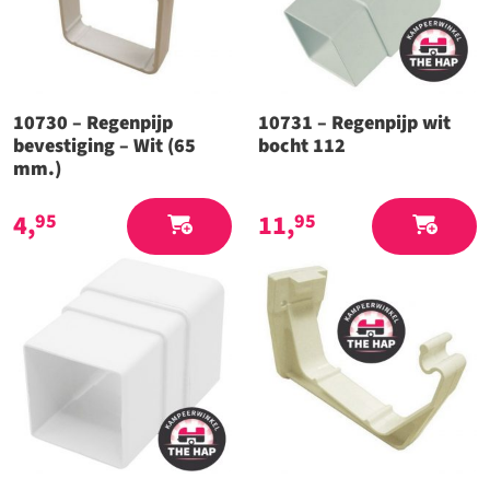
10730 – Regenpijp
10731 – Regenpijp wit
bevestiging – Wit (65
bocht 112
mm.)
4,
11,
95
95