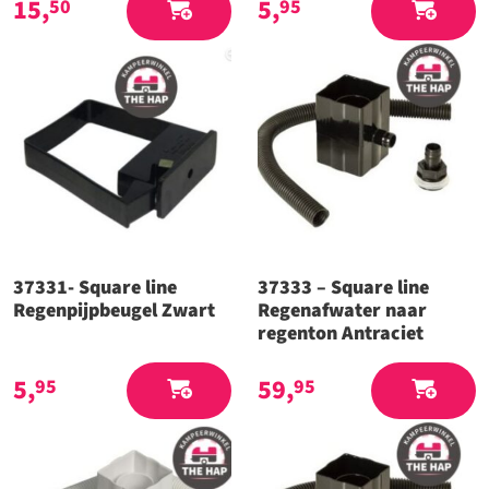
15,
5,
50
95
37331- Square line
37333 – Square line
Regenpijpbeugel Zwart
Regenafwater naar
regenton Antraciet
5,
59,
95
95