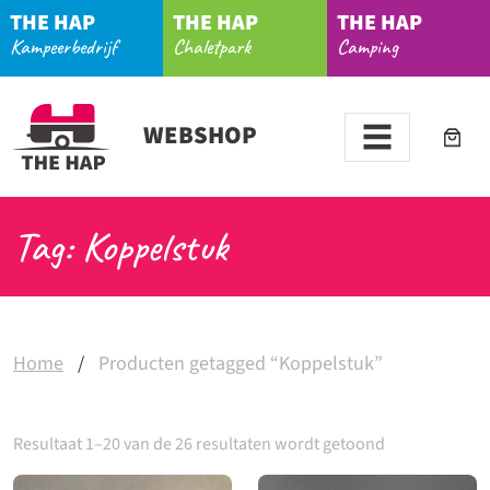
THE HAP
THE HAP
THE HAP
Kampeerbedrijf
Chaletpark
Camping
WEBSHOP
Tag: Koppelstuk
Home
/
Producten getagged “Koppelstuk”
Resultaat 1–20 van de 26 resultaten wordt getoond