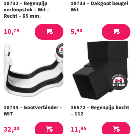
10732 – Regenpijp
10733 – Dakgoot beugel
verloopstuk – Wit –
Wit
Recht – 65 mm.
10,
5,
75
50
10734 – Gootverbinder –
16572 – Regenpijp bocht
WIT
– 112
32,
11,
00
95