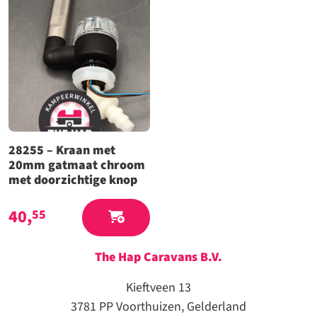
28255 – Kraan met
20mm gatmaat chroom
met doorzichtige knop
40,
55
The Hap Caravans
B.V.
Kieftveen 13
3781 PP Voorthuizen, Gelderland