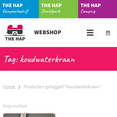
THE HAP
THE HAP
THE HAP
Kampeerbedrijf
Chaletpark
Camping
WEBSHOP
Tag: koudwaterkraan
Home
/
Producten getagged “koudwaterkraan”
Enig resultaat