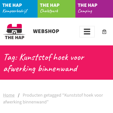
THE HAP
THE HAP
THE HAP
Kampeerbedrijf
Chaletpark
Camping
WEBSHOP
Tag: Kunststof hoek voor
afwerking binnenwand
Home
/
Producten getagged “Kunststof hoek voor
afwerking binnenwand”