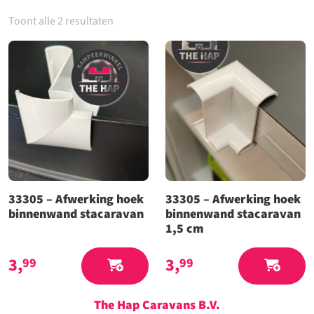
Toont alle 2 resultaten
33305 – Afwerking hoek
33305 – Afwerking hoek
binnenwand stacaravan
binnenwand stacaravan
1,5 cm
3,
3,
99
99
The Hap Caravans
B.V.