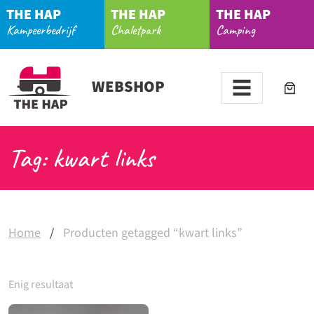
THE HAP
THE HAP
THE HAP
Kampeerbedrijf
Chaletpark
Camping
WEBSHOP
Tag: kwart links
Home
/
Producten getagged “kwart links”
Enig resultaat