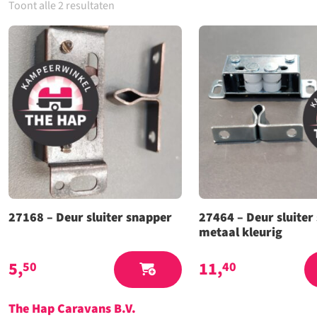
Toont alle 2 resultaten
27168 – Deur sluiter snapper
27464 – Deur sluiter
metaal kleurig
5,
11,
50
40
The Hap Caravans
B.V.