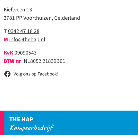
Kieftveen 13
3781 PP Voorthuizen, Gelderland
T
0342 47 18 28
M
info@thehap.nl
KvK
09090543
BTW nr
.
NL8052.21839B01
Volg ons op Facebook!
THE HAP
Kampeerbedrijf