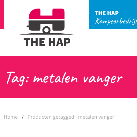
THE HAP
Kampeerbedrij
Tag: metalen vanger
Home
/
Producten getagged “metalen vanger”