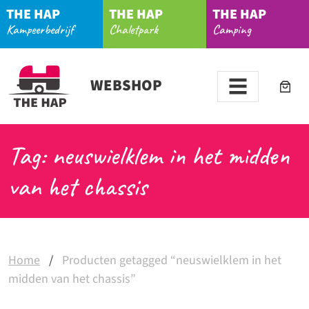
THE HAP
THE HAP
THE HAP
Kampeerbedrijf
Chaletpark
Camping
WEBSHOP
Tag: neuswielklem in het midden
van het chassis
Home
/
Producten getagged “neuswielklem in het
midden van het chassis”