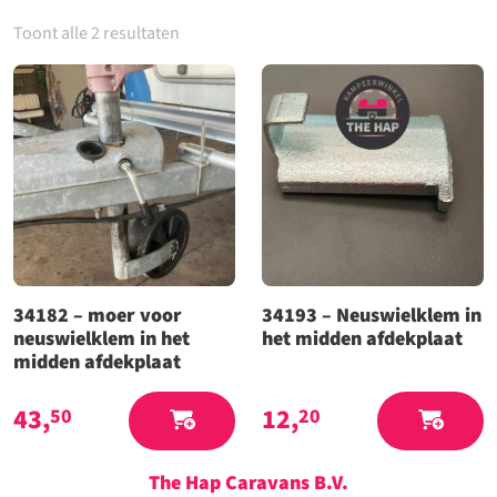
Toont alle 2 resultaten
34182 – moer voor
34193 – Neuswielklem in
neuswielklem in het
het midden afdekplaat
midden afdekplaat
43,
12,
50
20
The Hap Caravans
B.V.