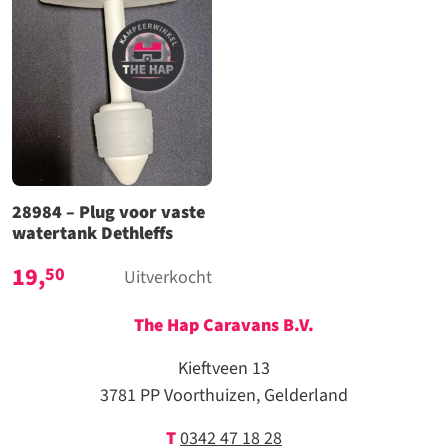
28984 – Plug voor vaste
watertank Dethleffs
19,
50
Uitverkocht
The Hap Caravans
B.V.
Kieftveen 13
3781 PP Voorthuizen, Gelderland
T
0342 47 18 28