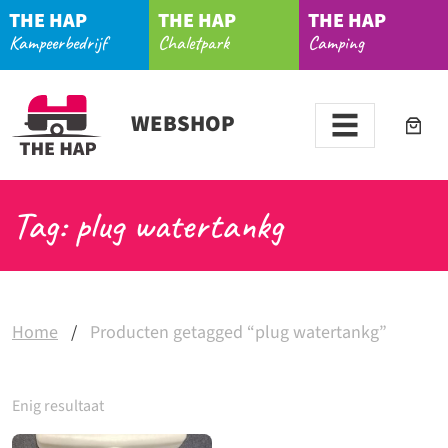
THE HAP
THE HAP
THE HAP
Kampeerbedrijf
Chaletpark
Camping
WEBSHOP
Tag: plug watertankg
Home
/
Producten getagged “plug watertankg”
Enig resultaat