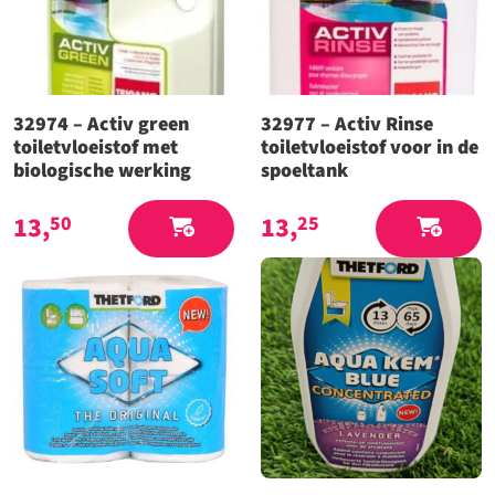
32974 – Activ green
32977 – Activ Rinse
toiletvloeistof met
toiletvloeistof voor in de
biologische werking
spoeltank
13,
13,
50
25