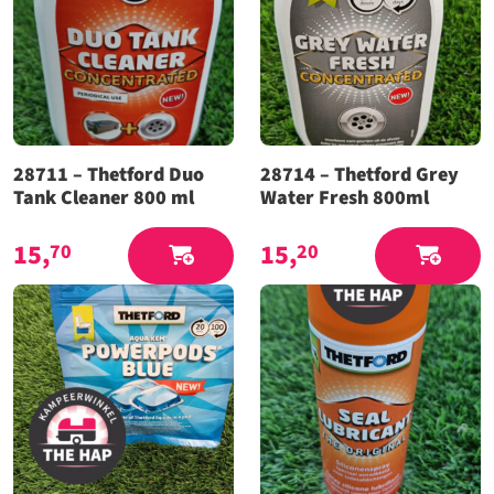
28711 – Thetford Duo
28714 – Thetford Grey
Tank Cleaner 800 ml
Water Fresh 800ml
15,
15,
70
20