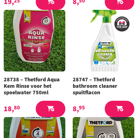
19,
8,
25
50
28738 – Thetford Aqua
28747 – Thetford
Kem Rinse voor het
bathroom cleaner
spoelwater 750ml
spuitflacon
18,
8,
80
95