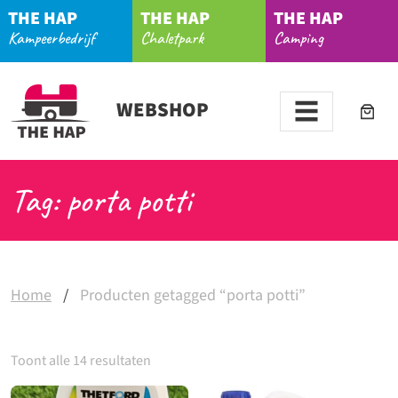
THE HAP
THE HAP
THE HAP
Kampeerbedrijf
Chaletpark
Camping
WEBSHOP
Tag: porta potti
Home
/
Producten getagged “porta potti”
Toont alle 14 resultaten