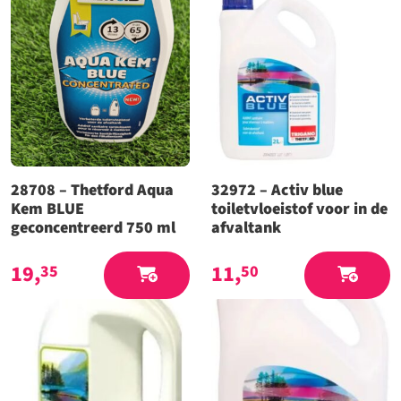
28708 – Thetford Aqua
32972 – Activ blue
Kem BLUE
toiletvloeistof voor in de
geconcentreerd 750 ml
afvaltank
19,
11,
35
50