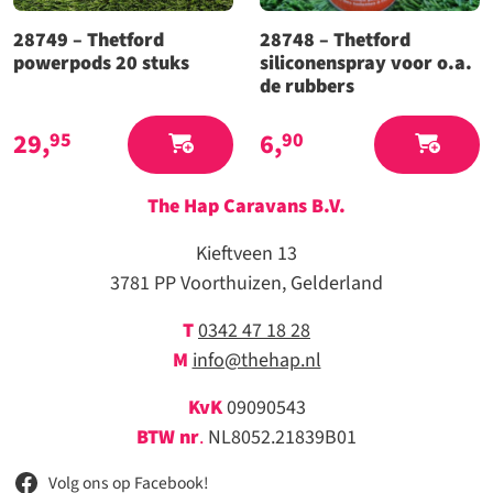
28749 – Thetford
28748 – Thetford
powerpods 20 stuks
siliconenspray voor o.a.
de rubbers
29,
6,
95
90
The Hap Caravans
B.V.
Kieftveen 13
3781 PP Voorthuizen, Gelderland
T
0342 47 18 28
M
info@thehap.nl
KvK
09090543
BTW nr
.
NL8052.21839B01
Volg ons op Facebook!