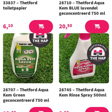
33837 – Thetford
28710 – Thetford Aqua
toiletpapier
Kem BLUE lavendel
geconcentreerd 750 ml
6,
20,
10
50
28707 – Thetford Aqua
28745 – Thetford Aqua
Kem Green
Kem Rinse Spray 500ml
geconcentreerd 750 ml