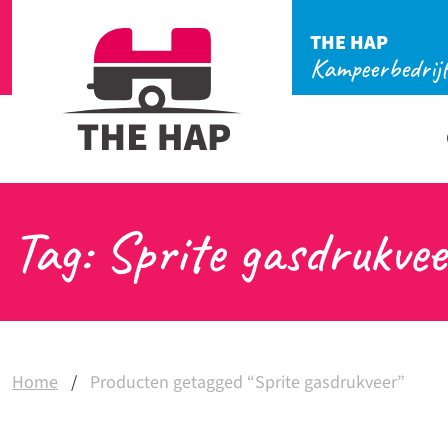
THE HAP
Kampeerbedrij
Tag: Sprite gasdrukvee
Home
/
Producten getagged “Sprite gasdrukveer”