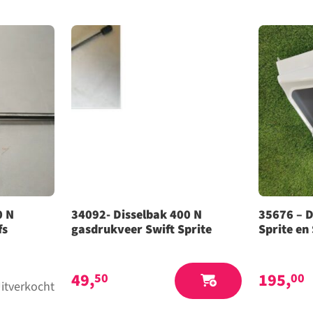
0 N
34092- Disselbak 400 N
35676 – D
fs
gasdrukveer Swift Sprite
Sprite en
49,
195,
50
00
itverkocht