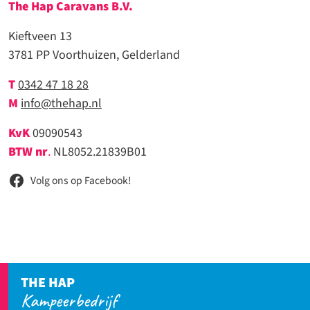
The Hap Caravans
B.V.
Kieftveen 13
3781 PP Voorthuizen, Gelderland
T
0342 47 18 28
M
info@thehap.nl
KvK
09090543
BTW nr
.
NL8052.21839B01
Volg ons op Facebook!
THE HAP
Kampeerbedrijf