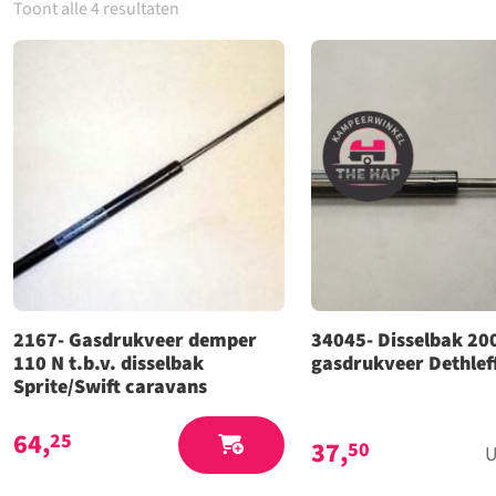
Toont alle 4 resultaten
2167- Gasdrukveer demper
34045- Disselbak 20
110 N t.b.v. disselbak
gasdrukveer Dethlef
Sprite/Swift caravans
64,
25
37,
50
U