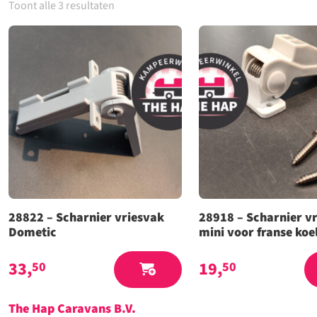
Toont alle 3 resultaten
28822 – Scharnier vriesvak
28918 – Scharnier v
Dometic
mini voor franse koe
33,
19,
50
50
The Hap Caravans
B.V.