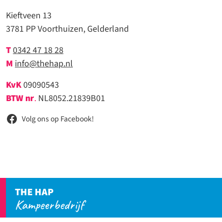
Kieftveen 13
3781 PP Voorthuizen, Gelderland
T
0342 47 18 28
M
info@thehap.nl
KvK
09090543
BTW nr
.
NL8052.21839B01
Volg ons op Facebook!
THE HAP
Kampeerbedrijf