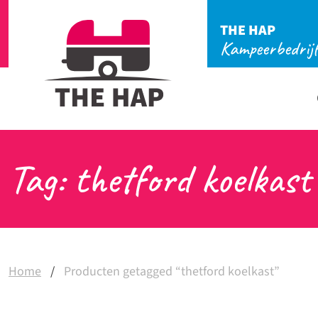
THE HAP
Kampeerbedrij
Tag: thetford koelkast
Home
/
Producten getagged “thetford koelkast”