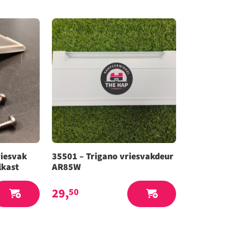
riesvak
35501 – Trigano vriesvakdeur
lkast
AR85W
29,
50