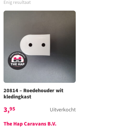
Enig resultaat
20814 – Roedehouder wit
kledingkast
3,
95
Uitverkocht
The Hap Caravans
B.V.