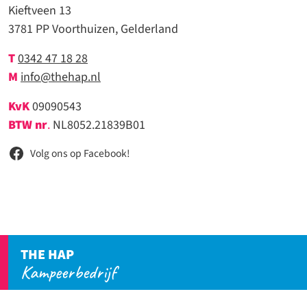
Kieftveen 13
3781 PP Voorthuizen, Gelderland
T
0342 47 18 28
M
info@thehap.nl
KvK
09090543
BTW nr
.
NL8052.21839B01
Volg ons op Facebook!
THE HAP
Kampeerbedrijf