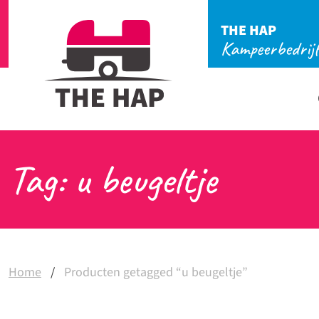
THE HAP
Kampeerbedrij
Tag: u beugeltje
Home
/
Producten getagged “u beugeltje”