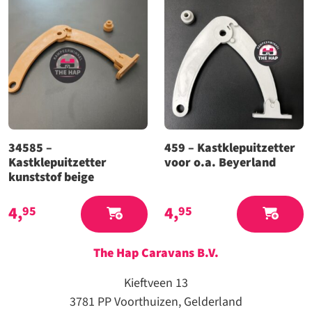
34585 –
459 – Kastklepuitzetter
Kastklepuitzetter
voor o.a. Beyerland
kunststof beige
4,
4,
95
95
The Hap Caravans
B.V.
Kieftveen 13
3781 PP Voorthuizen, Gelderland