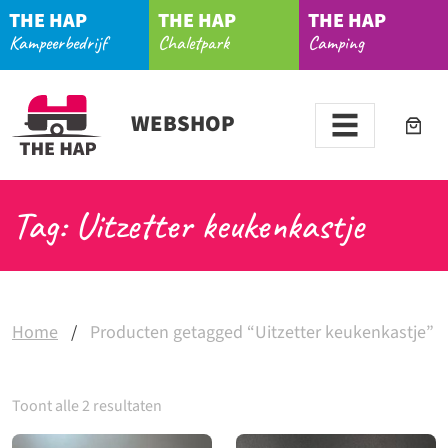
THE HAP
THE HAP
THE HAP
Kampeerbedrijf
Chaletpark
Camping
WEBSHOP
Tag: Uitzetter keukenkastje
Home
/
Producten getagged “Uitzetter keukenkastje”
Toont alle 2 resultaten