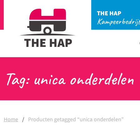
THE HAP
Kampeerbedrij
Tag: unica onderdelen
Home
/
Producten getagged “unica onderdelen”