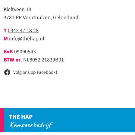
Kieftveen 13
3781 PP Voorthuizen, Gelderland
T
0342 47 18 28
M
info@thehap.nl
KvK
09090543
BTW nr
.
NL8052.21839B01
Volg ons op Facebook!
THE HAP
Kampeerbedrijf