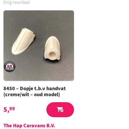
Enig resultaat
8450 – Dopje t.b.v handvat
(creme/wit – oud model)
5,
99
The Hap Caravans
B.V.