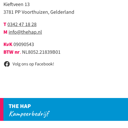
Kieftveen 13
3781 PP Voorthuizen, Gelderland
T
0342 47 18 28
M
info@thehap.nl
KvK
09090543
BTW nr
.
NL8052.21839B01
Volg ons op Facebook!
THE HAP
Kampeerbedrijf