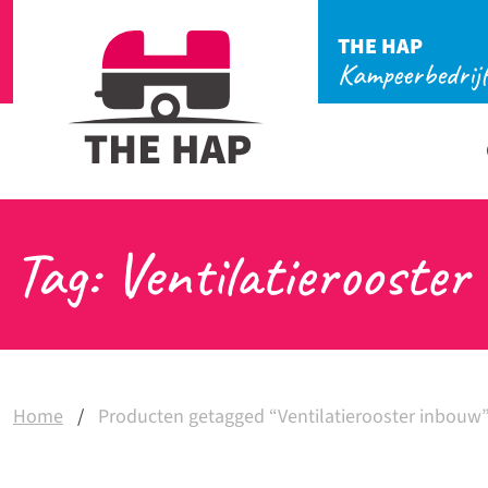
THE HAP
Kampeerbedrij
Tag: Ventilatierooster
Home
/
Producten getagged “Ventilatierooster inbouw