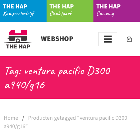
THE HAP
THE HAP
THE HAP
Kampeerbedrijf
Chaletpark
Camping
WEBSHOP
Tag: ventura pacific D300
a940/g16
Home
/
Producten getagged “ventura pacific D300
a940/g16”