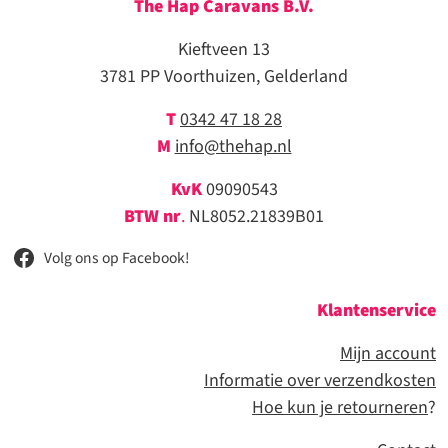
The Hap Caravans
B.V.
was:
is:
Kieftveen 13
2.203,00.
1.990,00.
3781 PP Voorthuizen, Gelderland
T
0342 47 18 28
M
info@thehap.nl
KvK
09090543
BTW nr
.
NL8052.21839B01
Volg ons op Facebook!
Klantenservice
Mijn account
Informatie over verzendkosten
Hoe kun je retourneren
?