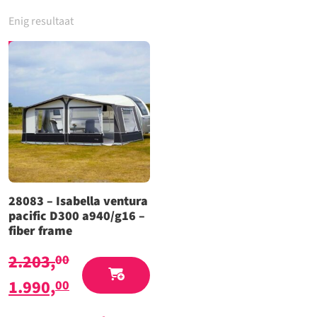
Enig resultaat
Aanbieding!
28083 – Isabella ventura
pacific D300 a940/g16 –
fiber frame
2.203,
00
Oorspronkelijke
Huidige
1.990,
00
prijs
prijs