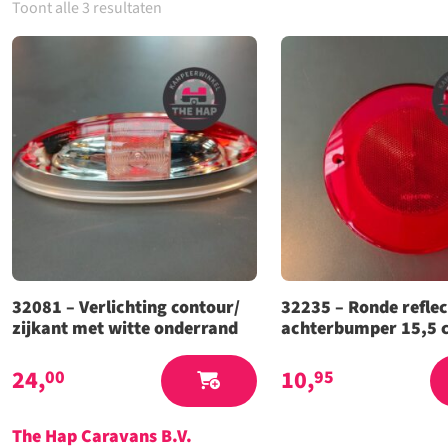
Toont alle 3 resultaten
32081 – Verlichting contour/
32235 – Ronde reflec
zijkant met witte onderrand
achterbumper 15,5 
24,
10,
00
95
The Hap Caravans
B.V.