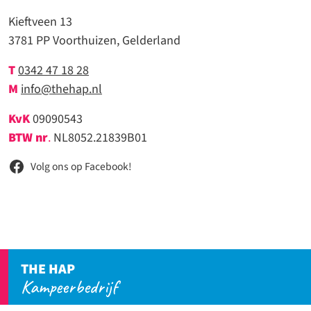
Kieftveen 13
3781 PP Voorthuizen, Gelderland
T
0342 47 18 28
M
info@thehap.nl
KvK
09090543
BTW nr
.
NL8052.21839B01
Volg ons op Facebook!
THE HAP
Kampeerbedrijf