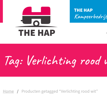
THE HAP
Kampeerbedrij
Tag: Verlichting rood 
Home
/
Producten getagged “Verlichting rood wit”