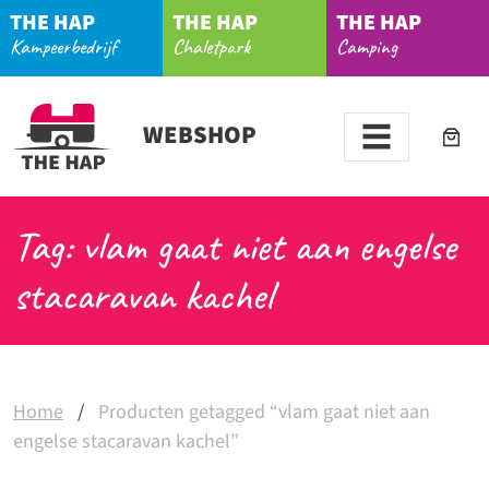
THE HAP
THE HAP
THE HAP
Kampeerbedrijf
Chaletpark
Camping
WEBSHOP
Tag: vlam gaat niet aan engelse
stacaravan kachel
Home
/
Producten getagged “vlam gaat niet aan
engelse stacaravan kachel”