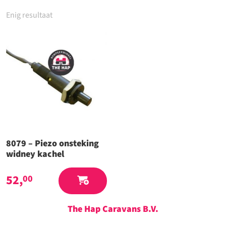
Enig resultaat
8079 – Piezo onsteking
widney kachel
52,
00
The Hap Caravans
B.V.