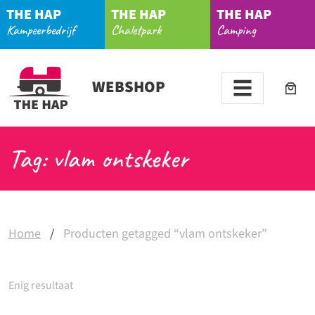
THE HAP
THE HAP
THE HAP
Kampeerbedrijf
Chaletpark
Camping
WEBSHOP
Tag: vlam ontskeker
Home
/
Producten getagged “vlam ontskeker”
Enig resultaat