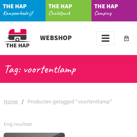
THE HAP
THE HAP
THE HAP
Kampeerbedrijf
Chaletpark
Camping
WEBSHOP
Tag: voortentlamp
Home
/
Producten getagged “voortentlamp”
Enig resultaat