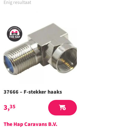
Enig resultaat
37666 – F-stekker haaks
3,
35
The Hap Caravans
B.V.