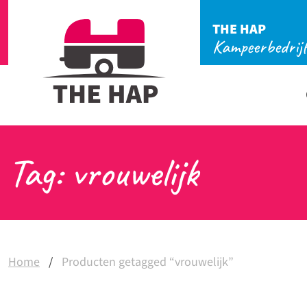
THE HAP
Kampeerbedrij
Tag: vrouwelijk
Home
/
Producten getagged “vrouwelijk”