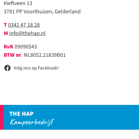
Kieftveen 13
3781 PP Voorthuizen, Gelderland
T
0342 47 18 28
M
info@thehap.nl
KvK
09090543
BTW nr
.
NL8052.21839B01
Volg ons op Facebook!
THE HAP
Kampeerbedrijf