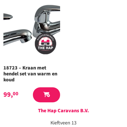
18723 – Kraan met
hendel set van warm en
koud
99,
00
The Hap Caravans
B.V.
Kieftveen 13