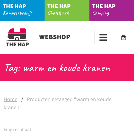
THE HAP
THE HAP
THE HAP
Kampeerbedrijf
Chaletpark
Camping
WEBSHOP
Tag: warm en koude kranen
Home
/
Producten getagged “warm en koude
kranen”
Enig resultaat