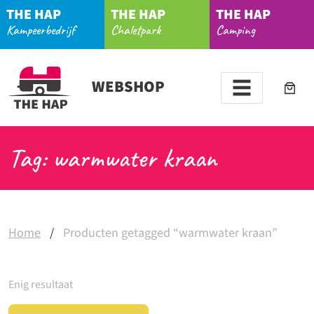
THE HAP
THE HAP
THE HAP
Kampeerbedrijf
Chaletpark
Camping
WEBSHOP
Tag: warmwater kraan
Home
/
Producten getagged “warmwater kraan”
Enig resultaat