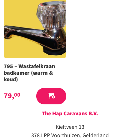
795 – Wastafelkraan
badkamer (warm &
koud)
79,
00
The Hap Caravans
B.V.
Kieftveen 13
3781 PP Voorthuizen, Gelderland