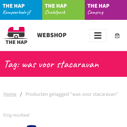
THE HAP
THE HAP
THE HAP
Kampeerbedrijf
Chaletpark
Camping
WEBSHOP
Tag: was voor stacaravan
Home
/
Producten getagged “was voor stacaravan”
Enig resultaat