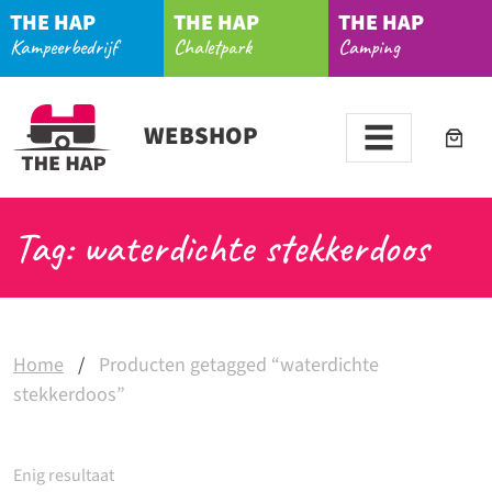
THE HAP
THE HAP
THE HAP
Kampeerbedrijf
Chaletpark
Camping
WEBSHOP
Tag: waterdichte stekkerdoos
Home
/
Producten getagged “waterdichte
stekkerdoos”
Enig resultaat