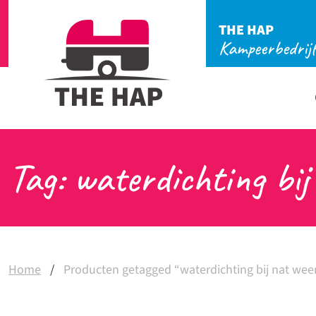
THE HAP
Kampeerbedrij
Tag: waterdichting bij
Home
/
Producten getagged “waterdichting bij nat weer