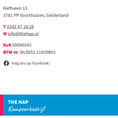
Kieftveen 13
3781 PP Voorthuizen, Gelderland
T
0342 47 18 28
M
info@thehap.nl
KvK
09090543
BTW nr
.
NL8052.21839B01
Volg ons op Facebook!
THE HAP
Kampeerbedrijf