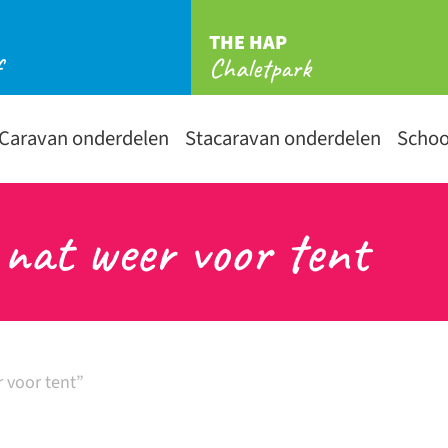
THE HAP
f
Chaletpark
Caravan onderdelen
Stacaravan onderdelen
Scho
 nat weer voor tent
 voor tent”