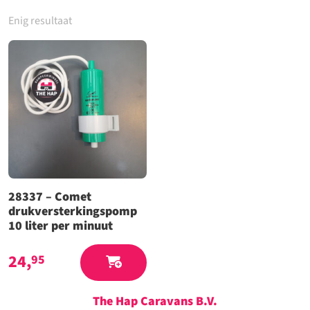
Enig resultaat
28337 – Comet
drukversterkingspomp
10 liter per minuut
24,
95
The Hap Caravans
B.V.