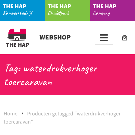
THE HAP
THE HAP
THE HAP
Kampeerbedrijf
Chaletpark
Camping
WEBSHOP
Tag: waterdrukverhoger
toercaravan
Home
/
Producten getagged “waterdrukverhoger
toercaravan”