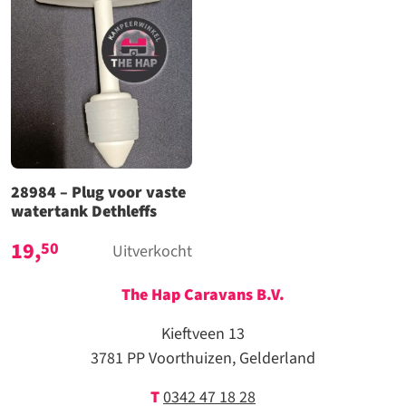
28984 – Plug voor vaste
watertank Dethleffs
19,
50
Uitverkocht
The Hap Caravans
B.V.
Kieftveen 13
3781 PP Voorthuizen, Gelderland
T
0342 47 18 28