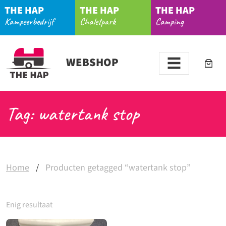
THE HAP
THE HAP
THE HAP
Kampeerbedrijf
Chaletpark
Camping
WEBSHOP
Tag: watertank stop
Home
/
Producten getagged “watertank stop”
Enig resultaat