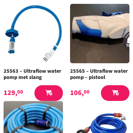
25563 – Ultraflow water
25565 – Ultraflow water
pomp met slang
pomp – pistool
129,
106,
00
00