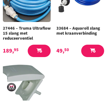
27446 – Truma Ultraflow
33684 – Aquaroll slang
15 slang met
met kraanverbinding
reduceerventiel
189,
49,
95
50