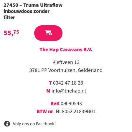
27450 – Truma Ultraflow
inbouwdoos zonder
filter
55,
75
The Hap Caravans
B.V.
Kieftveen 13
3781 PP Voorthuizen, Gelderland
T
0342 47 18 28
M
info@thehap.nl
KvK
09090543
BTW nr
.
NL8052.21839B01
Volg ons op Facebook!