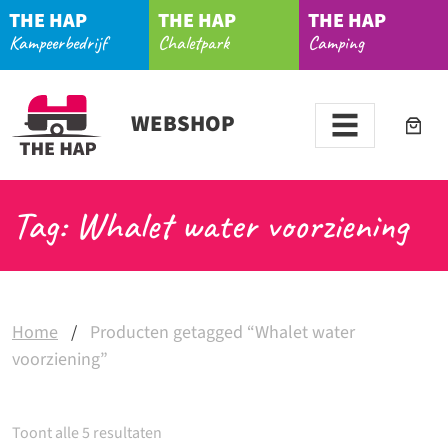
THE HAP
THE HAP
THE HAP
Kampeerbedrijf
Chaletpark
Camping
WEBSHOP
Tag: Whalet water voorziening
Home
/
Producten getagged “Whalet water
voorziening”
Toont alle 5 resultaten