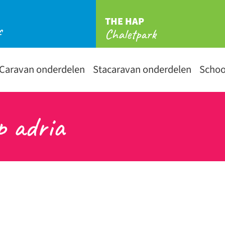
THE HAP
f
Chaletpark
Caravan onderdelen
Stacaravan onderdelen
Scho
p adria