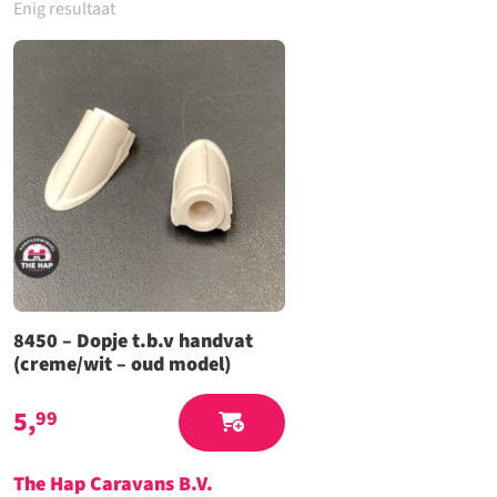
Enig resultaat
8450 – Dopje t.b.v handvat
(creme/wit – oud model)
5,
99
The Hap Caravans
B.V.