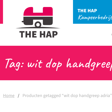
THE HAP
Kampeerbedrij
Tag: wit dop handgree
Home
/
Producten getagged “wit dop handgreep adria”