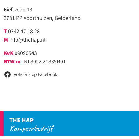
Kieftveen 13
3781 PP Voorthuizen, Gelderland
T
0342 47 18 28
M
info@thehap.nl
KvK
09090543
BTW nr
.
NL8052.21839B01
Volg ons op Facebook!
THE HAP
Kampeerbedrijf