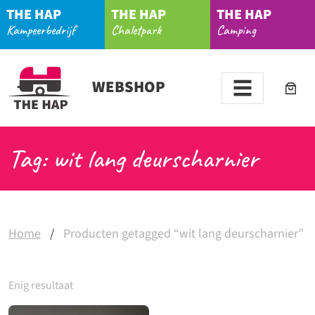
THE HAP
THE HAP
THE HAP
Kampeerbedrijf
Chaletpark
Camping
WEBSHOP
Tag: wit lang deurscharnier
Home
/
Producten getagged “wit lang deurscharnier”
Enig resultaat