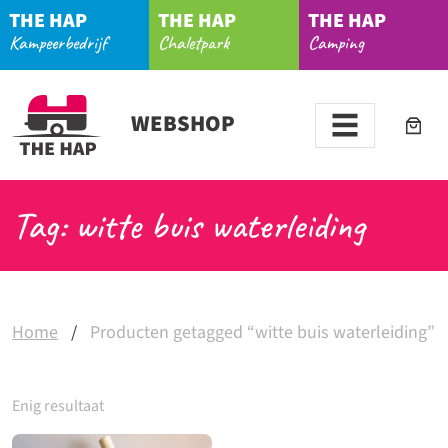
THE HAP
THE HAP
THE HAP
Kampeerbedrijf
Chaletpark
Camping
WEBSHOP
Tag: witte buis waterleiding
Home
/
Producten getagged “witte buis waterleiding”
Enig resultaat