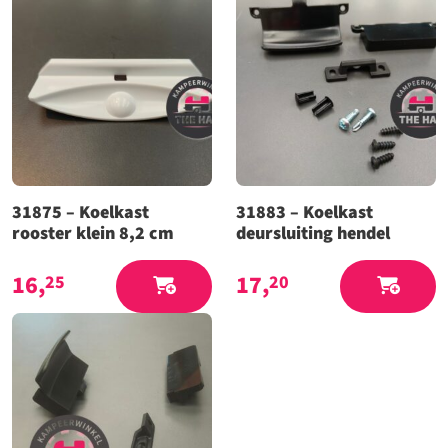
31875 – Koelkast
31883 – Koelkast
rooster klein 8,2 cm
deursluiting hendel
16,
17,
25
20