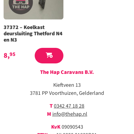
37372 – Koelkast
deursluiting Thetford N4
en N3
8,
95
The Hap Caravans
B.V.
Kieftveen 13
3781 PP Voorthuizen, Gelderland
T
0342 47 18 28
M
info@thehap.nl
KvK
09090543