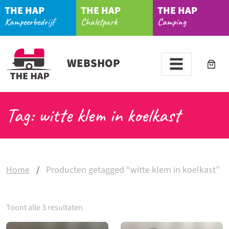
THE HAP
THE HAP
THE HAP
Kampeerbedrijf
Chaletpark
Camping
WEBSHOP
Tag: witte klem in koelkast
Home
/
Producten getagged “witte klem in koelkast”
Toont alle 3 resultaten