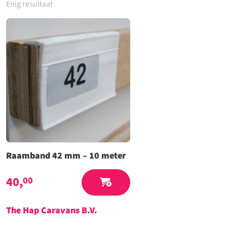
Enig resultaat
Raamband 42 mm – 10 meter
40,
00
The Hap Caravans
B.V.