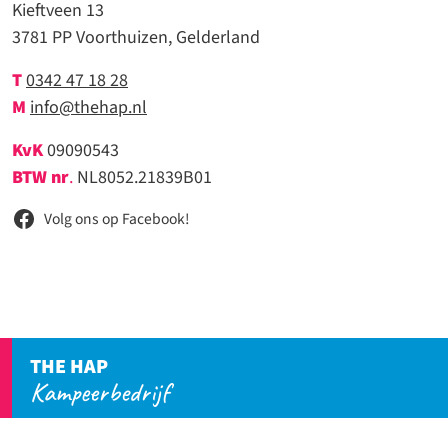
Kieftveen 13
3781 PP Voorthuizen, Gelderland
T
0342 47 18 28
M
info@thehap.nl
KvK
09090543
BTW nr
.
NL8052.21839B01
Volg ons op Facebook!
THE HAP
Kampeerbedrijf