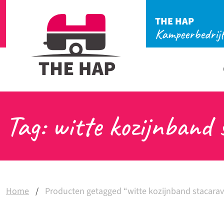
THE HAP
Kampeerbedrij
Tag: witte kozijnband
Home
/
Producten getagged “witte kozijnband stacara