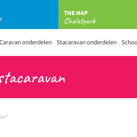
THE HAP
f
Chaletpark
Caravan onderdelen
Stacaravan onderdelen
Scho
 stacaravan
van”