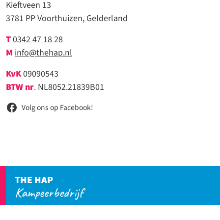
Kieftveen 13
3781 PP Voorthuizen, Gelderland
T
0342 47 18 28
M
info@thehap.nl
KvK
09090543
BTW nr
.
NL8052.21839B01
Volg ons op Facebook!
THE HAP
Kampeerbedrijf