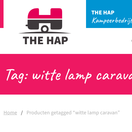
THE HAP
Kampeerbedrij
Tag: witte lamp carav
Home
/
Producten getagged “witte lamp caravan”