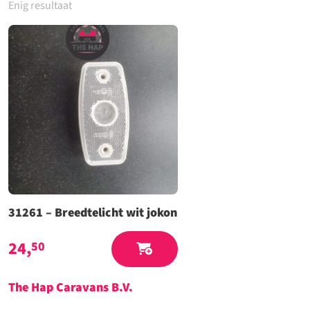
Enig resultaat
31261 – Breedtelicht wit jokon
24,
50
The Hap Caravans
B.V.