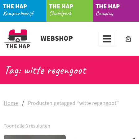
THE HAP
THE HAP
THE HAP
Kampeerbedrijf
Chaletpark
Camping
WEBSHOP
Tag: witte regengoot
Home
/
Producten getagged “witte regengoot”
Toont alle 3 resultaten