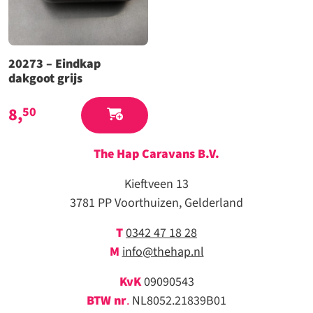
20273 – Eindkap
dakgoot grijs
8,
50
The Hap Caravans
B.V.
Kieftveen 13
3781 PP Voorthuizen, Gelderland
T
0342 47 18 28
M
info@thehap.nl
KvK
09090543
BTW nr
.
NL8052.21839B01