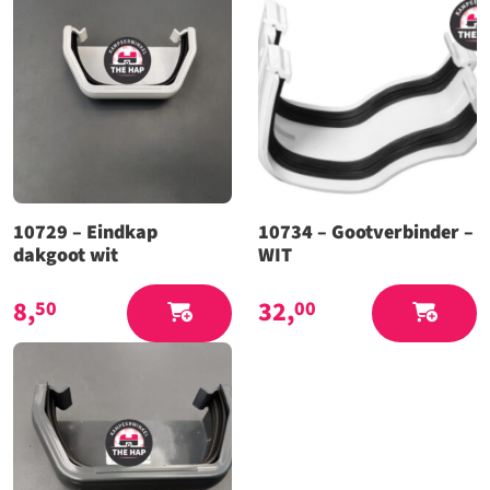
10729 – Eindkap
10734 – Gootverbinder –
dakgoot wit
WIT
8,
32,
50
00