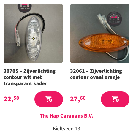
30705 – Zijverlichting
32061 – Zijverlichting
contour wit met
contour ovaal oranje
transparant kader
22,
27,
50
60
The Hap Caravans
B.V.
Kieftveen 13