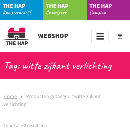
THE HAP
THE HAP
THE HAP
Kampeerbedrijf
Chaletpark
Camping
WEBSHOP
Tag: witte zijkant verlichting
Home
/
Producten getagged “witte zijkant
verlichting”
Toont alle 2 resultaten