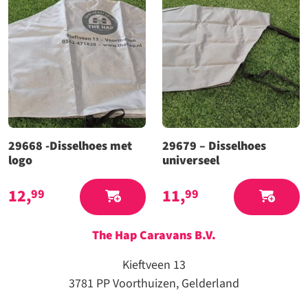
29668 -Disselhoes met
29679 – Disselhoes
logo
universeel
12,
11,
99
99
The Hap Caravans
B.V.
Kieftveen 13
3781 PP Voorthuizen, Gelderland