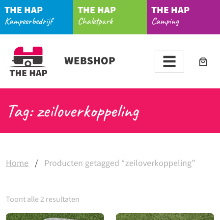
THE HAP
THE HAP
THE HAP
Kampeerbedrijf
Chaletpark
Camping
WEBSHOP
Tag: zeiloverkoppeling
Home
/
Producten getagged “zeiloverkoppeling”
Toont alle 2 resultaten