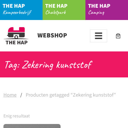
THE HAP
THE HAP
THE HAP
Kampeerbedrijf
Chaletpark
Camping
WEBSHOP
Tag: Zekering kunststof
Home
/
Producten getagged “Zekering kunststof”
Enig resultaat