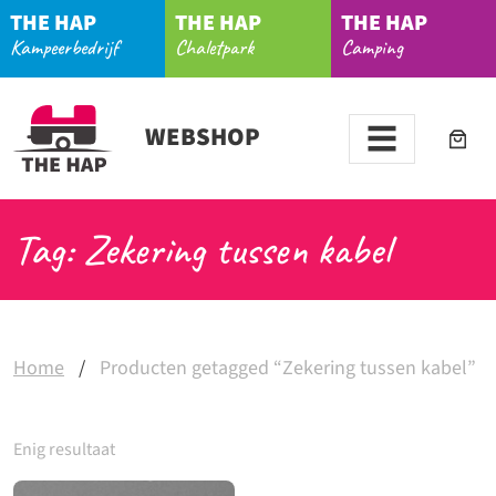
THE HAP
THE HAP
THE HAP
Kampeerbedrijf
Chaletpark
Camping
WEBSHOP
Tag: Zekering tussen kabel
Home
/
Producten getagged “Zekering tussen kabel”
Enig resultaat