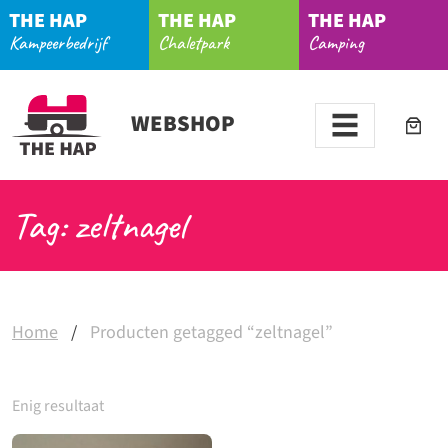
THE HAP
THE HAP
THE HAP
Kampeerbedrijf
Chaletpark
Camping
WEBSHOP
Tag: zeltnagel
Home
/
Producten getagged “zeltnagel”
Enig resultaat