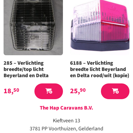
285 – Verlichting
6188 – Verlichting
breedte/top licht
breedte licht Beyerland
Beyerland en Delta
en Delta rood/wit (kopie)
18,
25,
50
90
The Hap Caravans
B.V.
Kieftveen 13
3781 PP Voorthuizen, Gelderland