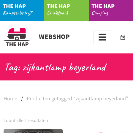
THE HAP
THE HAP
THE HAP
Kampeerbedrijf
Chaletpark
Camping
WEBSHOP
Tag: zijkantlamp beyerland
Home
/
Producten getagged “zijkantlamp beyerland”
Toont alle 2 resultaten