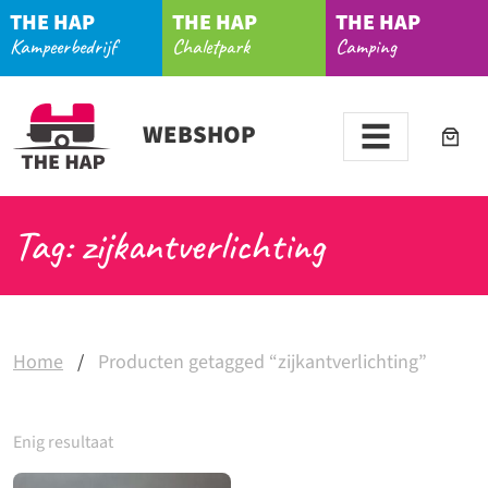
THE HAP
THE HAP
THE HAP
Kampeerbedrijf
Chaletpark
Camping
WEBSHOP
Tag: zijkantverlichting
Home
/
Producten getagged “zijkantverlichting”
Enig resultaat