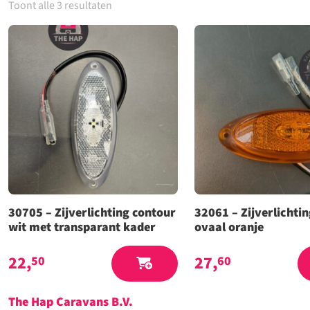
Toont alle 3 resultaten
30705 – Zijverlichting contour
32061 – Zijverlichti
wit met transparant kader
ovaal oranje
22,
27,
50
60
The Hap Caravans
B.V.