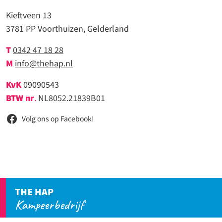
Kieftveen 13
3781 PP Voorthuizen, Gelderland
T
0342 47 18 28
M
info@thehap.nl
KvK
09090543
BTW nr
.
NL8052.21839B01
Volg ons op Facebook!
THE HAP
Kampeerbedrijf