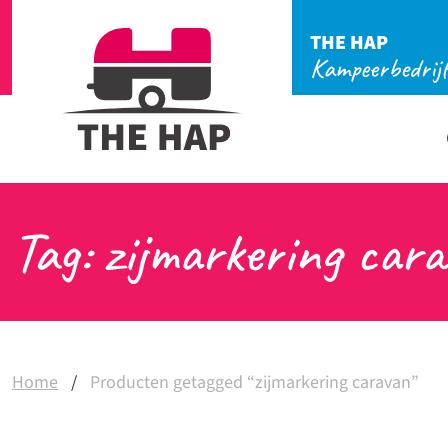
THE HAP
Kampeerbedrij
Tag: zijmarkering car
Home
/
Producten getagged “zijmarkering caravan”