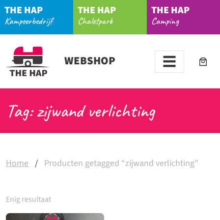
THE HAP
THE HAP
THE HAP
Kampeerbedrijf
Chaletpark
Camping
WEBSHOP
Tag: zijwand verlichting
Home
/
Producten getagged “zijwand verlichting”
Enig resultaat