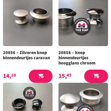
20856 – Zilveren knop
20858 – knop
binnendeurtjes caravan
binnendeurtjes
hoogglans chroom
14,
15,
10
45