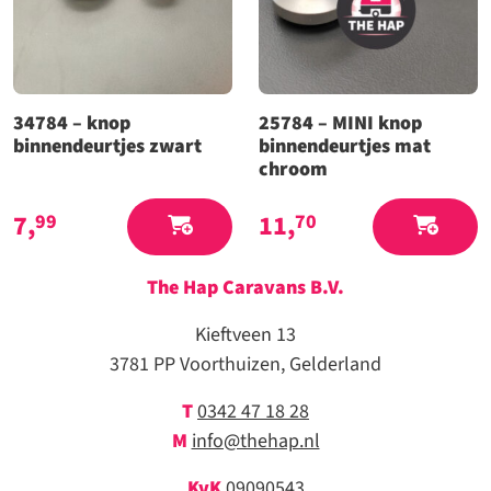
34784 – knop
25784 – MINI knop
binnendeurtjes zwart
binnendeurtjes mat
chroom
7,
11,
99
70
The Hap Caravans
B.V.
Kieftveen 13
3781 PP Voorthuizen, Gelderland
T
0342 47 18 28
M
info@thehap.nl
KvK
09090543