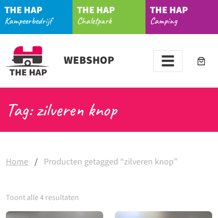
THE HAP
THE HAP
THE HAP
Kampeerbedrijf
Chaletpark
Camping
WEBSHOP
Tag: zilveren knop
Home
/
Producten getagged “zilveren knop”
Toont alle 4 resultaten