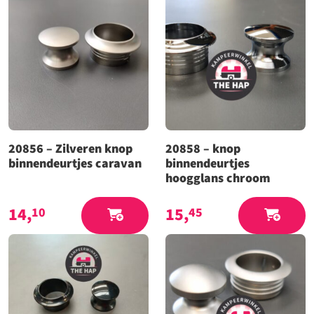
20856 – Zilveren knop
20858 – knop
binnendeurtjes caravan
binnendeurtjes
hoogglans chroom
14,
15,
10
45