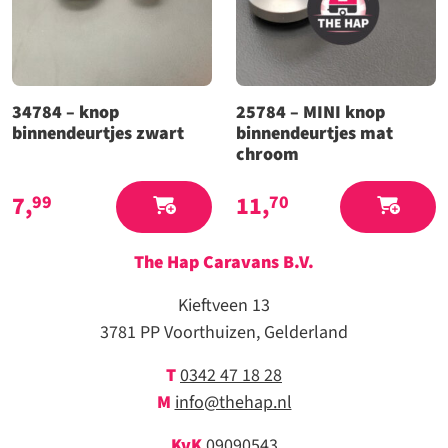
34784 – knop
25784 – MINI knop
binnendeurtjes zwart
binnendeurtjes mat
chroom
7,
11,
99
70
The Hap Caravans
B.V.
Kieftveen 13
3781 PP Voorthuizen, Gelderland
T
0342 47 18 28
M
info@thehap.nl
KvK
09090543