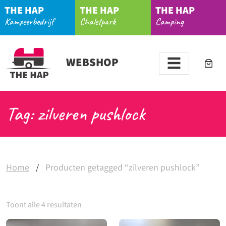
THE HAP
THE HAP
THE HAP
Kampeerbedrijf
Chaletpark
Camping
WEBSHOP
Tag: zilveren pushlock
Home
/
Producten getagged “zilveren pushlock”
Toont alle 4 resultaten