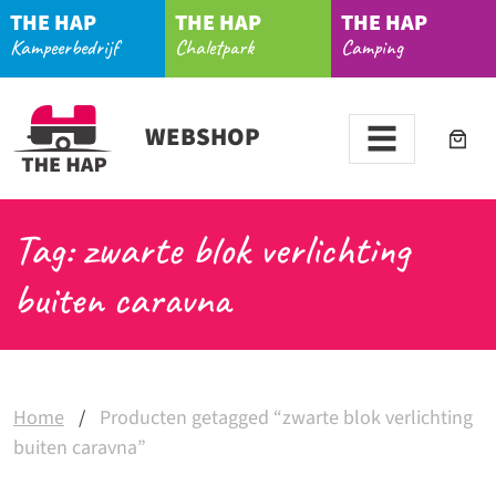
THE HAP
THE HAP
THE HAP
Kampeerbedrijf
Chaletpark
Camping
WEBSHOP
Tag: zwarte blok verlichting
buiten caravna
Home
/
Producten getagged “zwarte blok verlichting
buiten caravna”