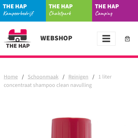
THE HAP
THE HAP
THE HAP
Kampeerbedrijf
Chaletpark
Camping
WEBSHOP
Home
/
Schoonmaak
/
Reinigen
/
1 liter
concentraat shampoo clean navulling