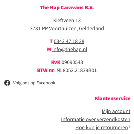
The Hap Caravans
B.V.
Kieftveen 13
3781 PP Voorthuizen, Gelderland
T
0342 47 18 28
M
info@thehap.nl
KvK
09090543
BTW nr
.
NL8052.21839B01
Volg ons op Facebook!
Klantenservice
Mijn account
Informatie over verzendkosten
Hoe kun je retourneren
?