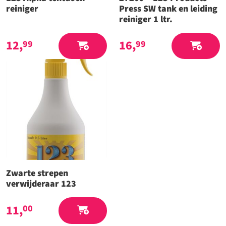
reiniger
Press SW tank en leiding
reiniger 1 ltr.
12,
16,
99
99
Zwarte strepen
verwijderaar 123
11,
00