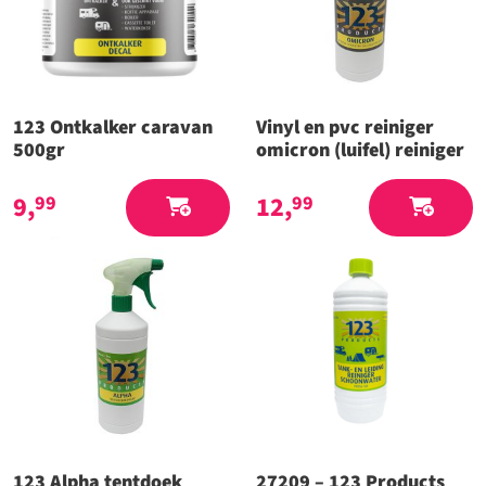
123 Ontkalker caravan
Vinyl en pvc reiniger
500gr
omicron (luifel) reiniger
9,
12,
99
99
123 Alpha tentdoek
27209 – 123 Products