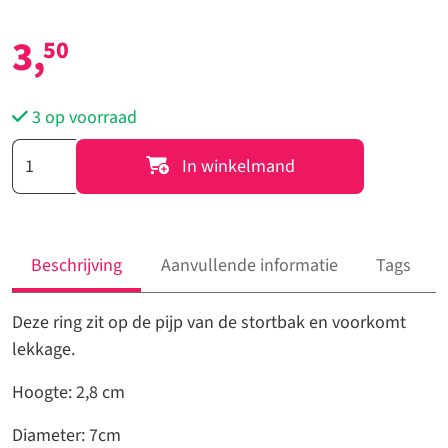
3,
50
3 op voorraad
26897
In winkelmand
-
Ring
pijp
stortbak
Beschrijving
Aanvullende informatie
Tags
aantal
Deze ring zit op de pijp van de stortbak en voorkomt
lekkage.
Hoogte: 2,8 cm
Diameter: 7cm