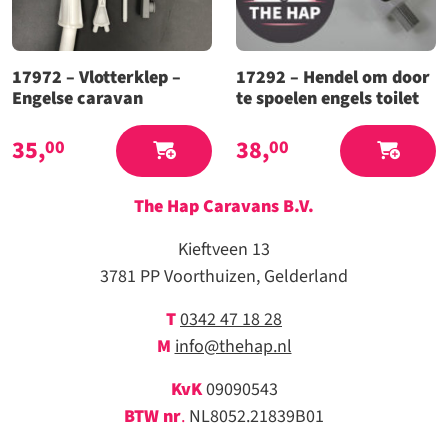
17972 – Vlotterklep –
17292 – Hendel om door
Engelse caravan
te spoelen engels toilet
35,
38,
00
00
The Hap Caravans
B.V.
Kieftveen 13
3781 PP Voorthuizen, Gelderland
T
0342 47 18 28
M
info@thehap.nl
KvK
09090543
BTW nr
.
NL8052.21839B01