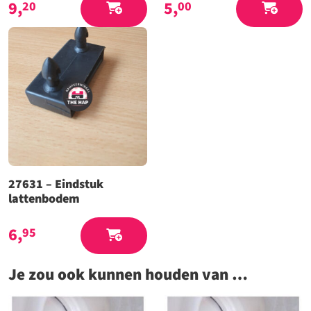
9,
5,
20
00
27631 – Eindstuk
lattenbodem
6,
95
Je zou ook kunnen houden van …