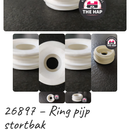
26897 – Ring pijp
stortbak