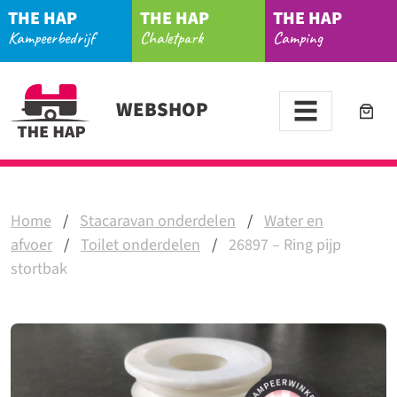
THE HAP
THE HAP
THE HAP
Kampeerbedrijf
Chaletpark
Camping
WEBSHOP
Home
/
Stacaravan onderdelen
/
Water en
afvoer
/
Toilet onderdelen
/
26897 – Ring pijp
stortbak